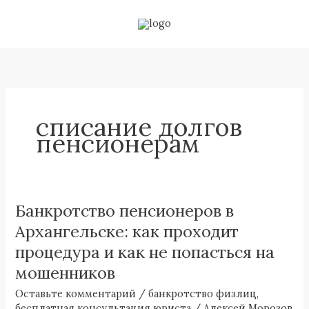
Перейти
к
содержимому
списание долгов
пенсионерам
Банкротство пенсионеров в
Банкротство
пенсионеров
Архангельске: как проходит
в
процедура и как не попасться на
Архангельске:
мошенников
как
проходит
Оставьте комментарий
/
банкротство физлиц
,
процедура
бесплатная консультация юриста
/
Алексей Морозов