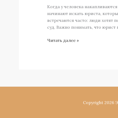
в
Когда у человека накапливаютс
Архангельске:
начинают искать юриста, котор
чем
встречаются часто: люди хотят 
он
суд. Важно понимать, что юрист 
отличается
от
Читать далее »
обычного
юриста
Copyright 2026 