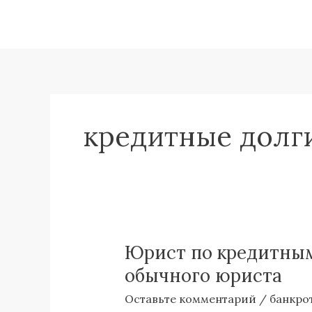
Перейти
к
содержимому
кредитные долг
Юрист по кредитным 
Юрист
по
обычного юриста
кредитным
Оставьте комментарий
/
банкро
долгам