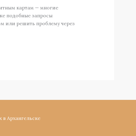
дитным картам — многие
ске подобные запросы
ком или решить проблему через
х в Архангельске