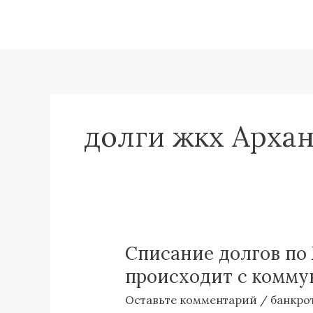
Перейти
к
содержимому
долги жкх Архан
Списание долгов по 
Списание
долгов
происходит с комм
по
Оставьте комментарий
/
банкро
ЖКХ