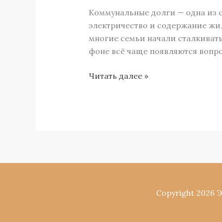
в
Коммунальные долги — одна из с
Архангельске:
электричество и содержание жи
когда
многие семьи начали сталкивать
это
фоне всё чаще появляются вопро
возможно
и
Читать далее »
что
происходит
с
коммунальными
долгами
Copyright 2026 