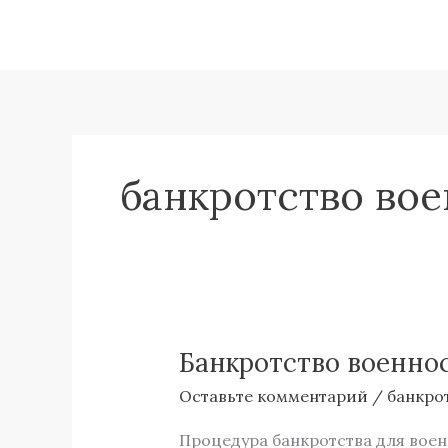
Перейти
к
содержимому
банкротство во
Банкротство военнос
Банкротство
военнослужащего
Оставьте комментарий
/
банкро
в
Архангельске:
Процедура банкротства для воен