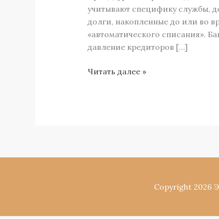
что
учитывают специфику службы, д
реально
долги, накопленные до или во вр
и
«автоматического списания». Ба
чего
давление кредиторов […]
ожидать
Читать далее »
Copyright 2026 