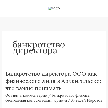
Перейти
к
содержимому
банкротство
директора
Банкротство директора ООО как
Банкротство
директора
физического лица в Архангельске:
ООО
что важно понимать
как
Оставьте комментарий
/
банкротство физлиц
,
физического
бесплатная консультация юриста
/
Алексей Морозов
лица
в